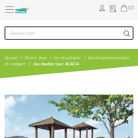
Panneau de gestion des cookies
(0)
Accueil
Direct Jeux
les structures
les structures en bois
et compact
Jeu double tour ACACIA