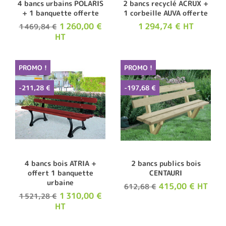
4 bancs urbains POLARIS
2 bancs recyclé ACRUX +
+ 1 banquette offerte
1 corbeille AUVA offerte
1 260,00 €
1 294,74 € HT
1 469,84 €
HT
PROMO !
PROMO !
-211,28 €
-197,68 €
4 bancs bois ATRIA +
2 bancs publics bois
offert 1 banquette
CENTAURI
urbaine
415,00 € HT
612,68 €
1 310,00 €
1 521,28 €
HT