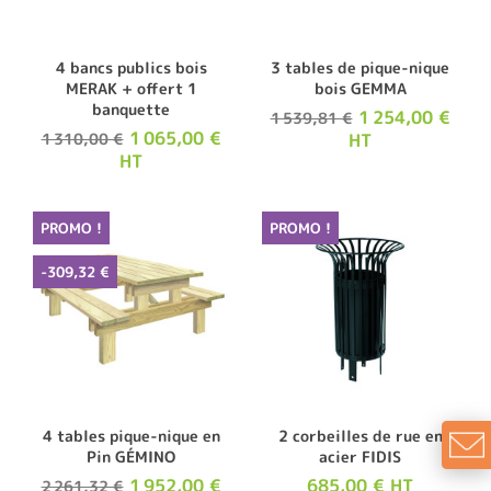
4 bancs publics bois
3 tables de pique-nique
MERAK + offert 1
bois GEMMA
banquette
1 254,00 €
1 539,81 €
1 065,00 €
1 310,00 €
HT
HT
PROMO !
PROMO !
-309,32 €
4 tables pique-nique en
2 corbeilles de rue en
Pin GÉMINO
acier FIDIS
1 952,00 €
685,00 € HT
2 261,32 €