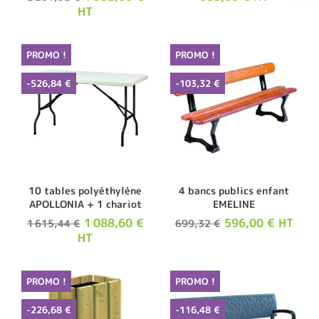
HT
PROMO !
PROMO !
-526,84 €
-103,32 €
10 tables polyéthylène
4 bancs publics enfant
APOLLONIA + 1 chariot
EMELINE
1 088,60 €
596,00 € HT
1 615,44 €
699,32 €
HT
PROMO !
PROMO !
-226,68 €
-116,48 €