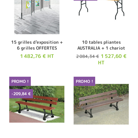
15 grilles d'exposition +
10 tables pliantes
6 grilles OFFERTES
AUSTRALIA + 1 chariot
1 482,76 € HT
1 527,60 €
2 084,34 €
HT
PROMO !
PROMO !
-209,84 €