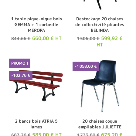
1 table pique-nique bois
Destockage 20 chaises
GEMMA + 1 corbeille
de collectivité pliantes
MEROPA
BELINDA
660,00 € HT
599,92 €
844,66 €
1 506,00 €
HT
PROMO !
-1 058,60 €
-102,76 €
2 bancs bois ATRIA 5
20 chaises coque
lames
empilables JULIETTE
585,00 € HT
675,20 €
687,76 €
1 733,80 €