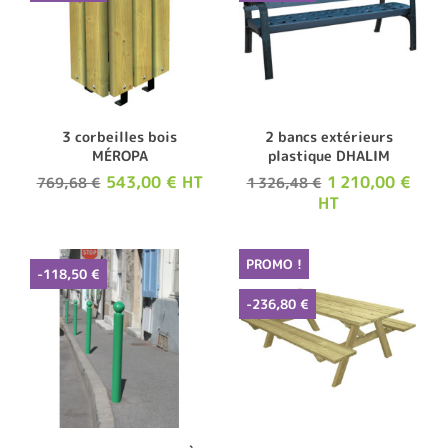
3 corbeilles bois
2 bancs extérieurs
MÉROPA
plastique DHALIM
543,00 € HT
1 210,00 €
769,68 €
1 326,48 €
HT
PROMO !
-118,50 €
-236,80 €