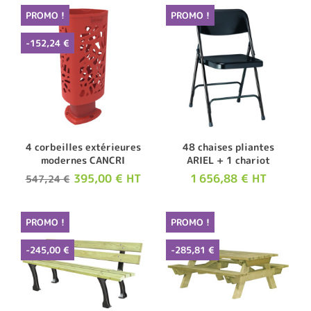
PROMO !
PROMO !
-152,24 €
4 corbeilles extérieures
48 chaises pliantes
modernes CANCRI
ARIEL + 1 chariot
395,00 € HT
1 656,88 € HT
547,24 €
PROMO !
PROMO !
-245,00 €
-285,81 €