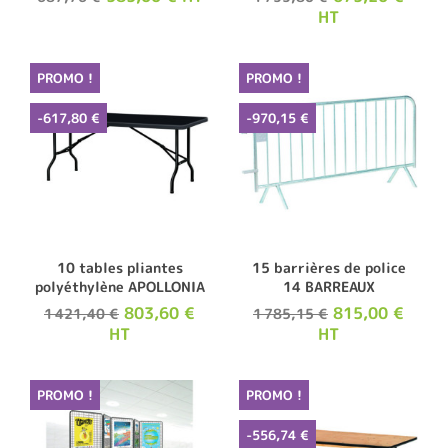
HT
PROMO !
PROMO !
-617,80 €
-970,15 €
10 tables pliantes
15 barrières de police
polyéthylène APOLLONIA
14 BARREAUX
803,60 €
815,00 €
1 421,40 €
1 785,15 €
HT
HT
PROMO !
PROMO !
-556,74 €