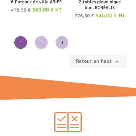
6 Poteaux de ville ARIÈS
2 tables pique nique
bois BORÉALIS
360,00 € HT
478,50 €
540,00 € HT
776,80 €
1
2
3
Retour en haut
