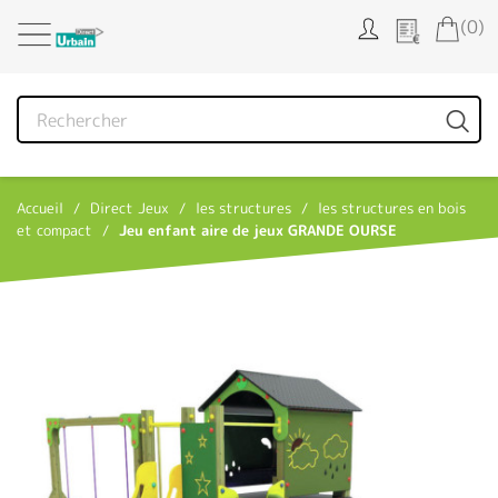
Panneau de gestion des cookies
(0)
Accueil
Direct Jeux
les structures
les structures en bois
et compact
Jeu enfant aire de jeux GRANDE OURSE