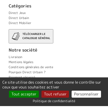
Catégories
Direct Jeux
Direct Urbain
Direct Mobilier
TÉLÉCHARGER LE
CATALOGUE GÉNÉRAL
Notre société
Livraison
Mentions légales
Conditions générales de vente
Pourquoi Direct Urbain ?
Paiement sécurisé
Ce site utilise des cookies et vous donne le contrôle sur
Contact
ceux que vous souhaitez activer
Politique de confidentialité
Tout accepter
Tout refuser
Personnaliser
Création Tout Simplement Digital
Politique de confidentialité