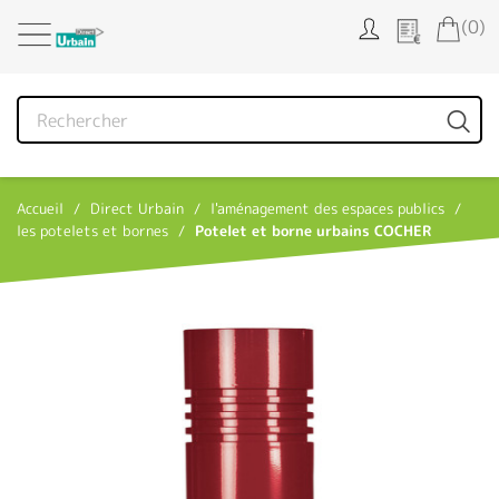
Panneau de gestion des cookies
(0)
Accueil
Direct Urbain
l'aménagement des espaces publics
les potelets et bornes
Potelet et borne urbains COCHER