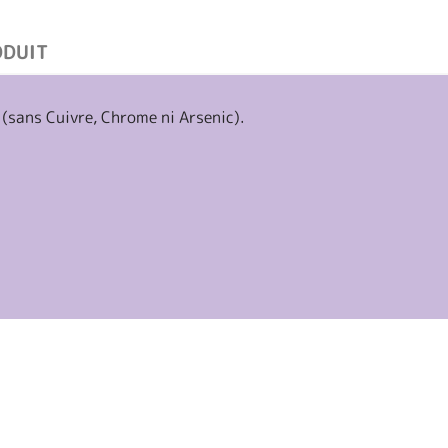
ODUIT
 (sans Cuivre, Chrome ni Arsenic).