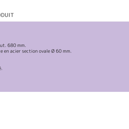
ODUIT
aut. 680 mm.
te en acier section ovale Ø 60 mm.
é.