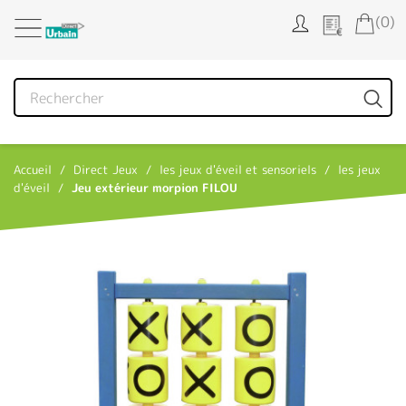
Panneau de gestion des cookies
(0)
Accueil
Direct Jeux
les jeux d'éveil et sensoriels
les jeux
d'éveil
Jeu extérieur morpion FILOU