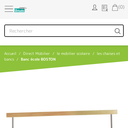
Panneau de gestion des cookies
(0)
Accueil
Direct Mobilier
le mobilier scolaire
les chaises et
bancs
Banc école BOSTON