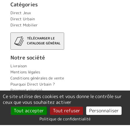
Catégories
Direct Jeux
Direct Urbain
Direct Mobilier
TÉLÉCHARGER LE
CATALOGUE GÉNÉRAL
Notre société
Livraison
Mentions légales
Conditions générales de vente
Pourquoi Direct Urbain ?
Paiement sécurisé
Ce site utilise des cookies et vous donne le contrôle sur
Contact
ceux que vous souhaitez activer
Politique de confidentialité
Tout accepter
Tout refuser
Personnaliser
Création Tout Simplement Digital
Politique de confidentialité