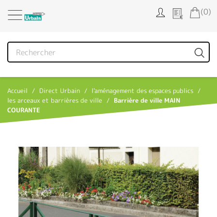
Panneau de gestion des cookies
(0)
Accueil
Direct Urbain
l'aménagement des espaces publics
les arceaux et barrières de ville
Barrière de ville MAIN
COURANTE