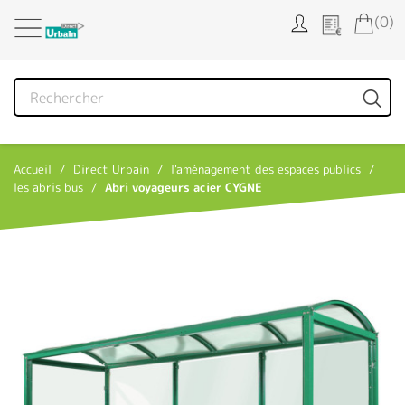
Panneau de gestion des cookies
(0)
Accueil
Direct Urbain
l'aménagement des espaces publics
les abris bus
Abri voyageurs acier CYGNE